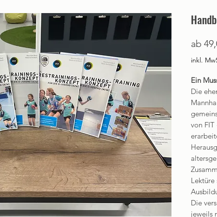
Handb
ab
49,
inkl. Mw
Ein Muss
Die ehe
Mannhar
gemeins
von FIT
erarbeit
Herausg
altersge
Zusamme
Lektüre 
Ausbild
Die ver
jeweils 