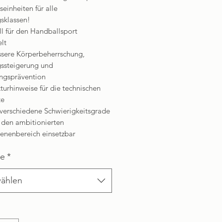
seinheiten für alle
gsklassen!
ll für den Handballsport
lt
essere Körperbeherrschung,
gssteigerung und
ungsprävention
turhinweise für die technischen
te
 verschiedene Schwierigkeitsgrade
r den ambitionierten
enenbereich einsetzbar
te
*
ählen
*