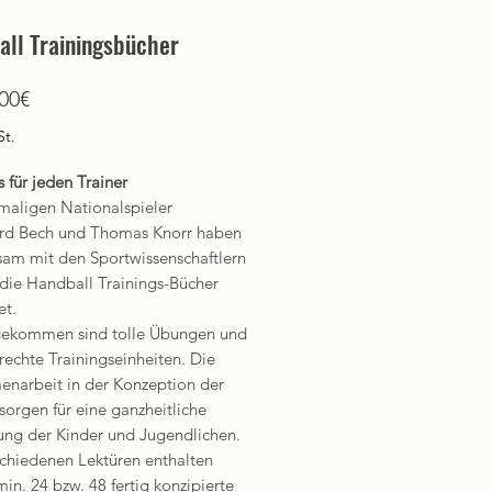
all Trainingsbücher
Sale-
00€
Preis
St.
 für jeden Trainer
maligen Nationalspieler
d Bech und Thomas Knorr haben
am mit den Sportwissenschaftlern
 die Handball Trainings-Bücher
et.
ekommen sind tolle Übungen und
rechte Trainingseinheiten. Die
narbeit in der Konzeption der
sorgen für eine ganzheitliche
ung der Kinder und Jugendlichen.
schiedenen Lektüren enthalten
min. 24 bzw. 48 fertig konzipierte