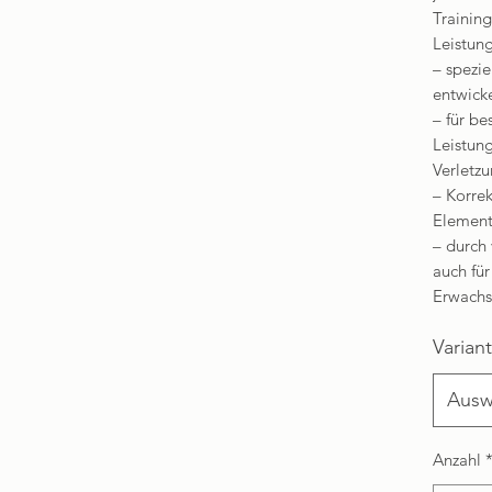
Training
Leistun
– spezie
entwicke
– für b
Leistun
Verletz
– Korrek
Elemen
– durch
auch fü
Erwachs
Varian
Ausw
Anzahl