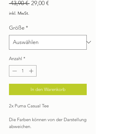
Standardpreis
Sale-
 43,90 € 
29,00 €
Preis
inkl. MwSt.
Größe
*
Anzahl
*
In den Warenkorb
2x Puma Casual Tee
Die Farben können von der Darstellung
abweichen.